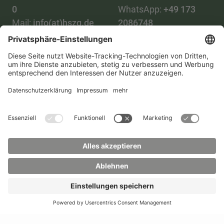
0
WhatsApp:
+49 173
Mail:
info(at)hszg.de
2086748
Mail:
stud.info(at)hszg.de
Alle Studiengänge
Datenschutz
Transparenzgesetz
Kontakt
Lageplan
Impressum
Barrierefreiheit
Presse