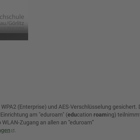
er WPA2 (Enterprise) und AES-Verschlüsselung gesichert. 
 Einrichtung am "eduroam" (
edu
cation
roam
ing) teilnimm
WLAN-Zugang an allen an “eduroam”
ngen
.