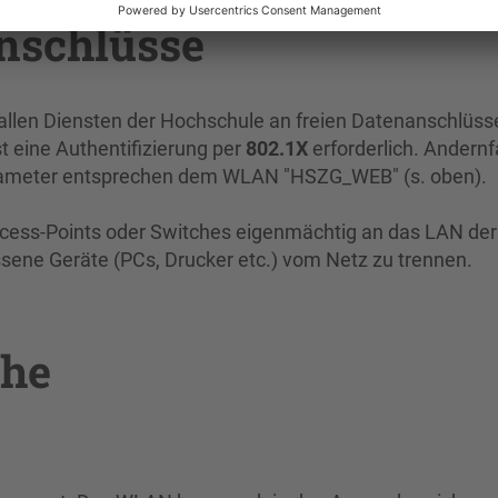
nschlüsse
llen Diensten der Hochschule an freien Datenanschlüss
 eine Authentifizierung per
802.1X
erforderlich. Andernf
Parameter entsprechen dem WLAN "HSZG_WEB" (s. oben).
Access-Points oder Switches eigenmächtig an das LAN der
ene Geräte (PCs, Drucker etc.) vom Netz zu trennen.
che