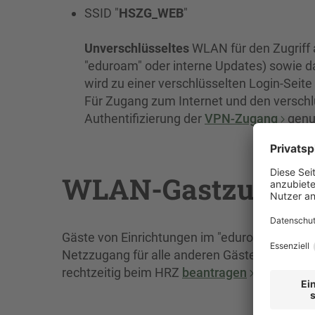
SSID "
HSZG_WEB
"
Unverschlüsseltes
WLAN für den Zugriff 
"eduroam" oder interne Updates) sowie d
wird zu einer verschlüsselten Login-Seite 
Für Zugang zum Internet und den verschl
Authentifizierung der
VPN-Zugang
genu
WLAN-Gastzugan
Gäste von Einrichtungen im "eduroam"-Verb
Netzzugang für alle anderen Gäste (Gast-Logi
rechtzeitig beim HRZ
beantragen
!