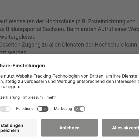
auf Webseiten der Hochschule (z.B. Ersteinrichtung von
as Bildungsportal Sachsen. Beim ersten Aufruf einer Web
weitergeleitet.
üsselten Zugang zu allen Diensten der Hochschule kann
tzt werden.
g
und bekommen Zugang an unserer Hochschule. Den
n) bzw. bei Veranstaltungen (spezielles WLAN) bitte