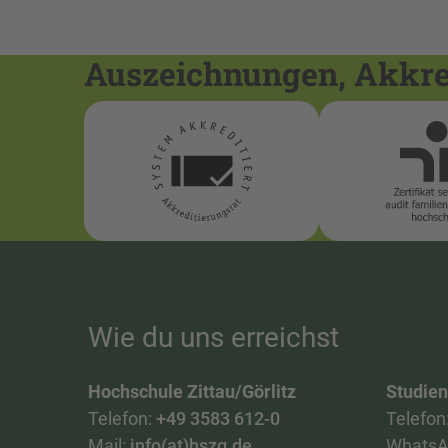
Auszeichnungen, Akkred
Wie du uns erreichst
Hochschule Zittau/Görlitz
Studie
Telefon:
+49 3583 612-0
Telefon
Mail:
info(at)hszg.de
WhatsA