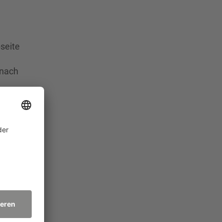
seite
 nach