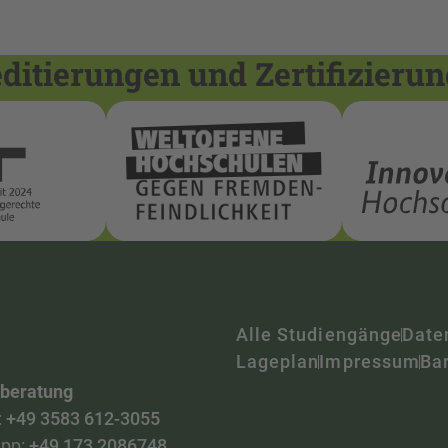
itierungen und Zertifizieru
Alle Studiengänge
Date
Lageplan
Impressum
Bar
nberatung
:
+49 3583 612-3055
pp:
+49 173 2086748