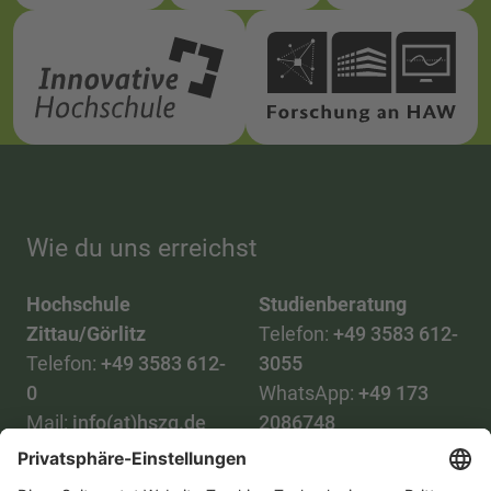
Wie du uns erreichst
Hochschule
Studienberatung
Zittau/Görlitz
Telefon:
+49 3583 612-
Telefon:
+49 3583 612-
3055
0
WhatsApp:
+49 173
Mail:
info(at)hszg.de
2086748
Mail:
stud.info(at)hszg.de