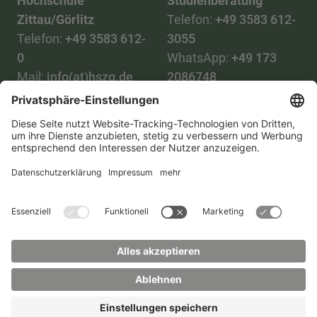
Hochschule
Studienberatung
Zittau/Görlitz
Telefon:
+49 3583 612-
Telefon:
+49 3583 612-
3055
0
WhatsApp:
+49 173
Mail:
info(at)hszg.de
2086748
Mail:
stud.info(at)hszg.de
Alle Studiengänge
Datenschutz
Transparenzgesetz
Kontakt
Lageplan
Impressum
Barrierefreiheit
Presse