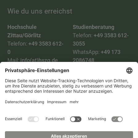
Wie du uns erreichst
Hochschule
Studienberatung
Zittau/Görlitz
Telefon:
+49 3583 612-
Telefon:
+49 3583 612-
3055
0
WhatsApp:
+49 173
Mail:
info(at)hszg.de
2086748
Mail:
stud.info(at)hszg.de
Alle Studiengänge
Datenschutz
Transparenzgesetz
Kontakt
Lageplan
Impressum
Barrierefreiheit
Presse