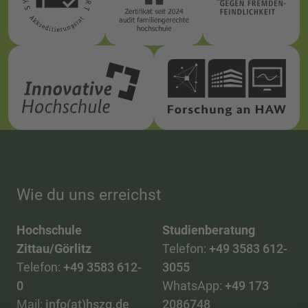
Haus Z II / Raum K 21
HS-
Haus Z VII / Raum 315
Sprachen-
zentrum
Studienkolleg
Haus Z VII / Raum 201, 209
Wie du uns erreichst
Hochschule
Studienberatung
Zittau/Görlitz
Telefon:
+49 3583 612-
Telefon:
+49 3583 612-
3055
0
WhatsApp:
+49 173
Mail:
info(at)hszg.de
2086748