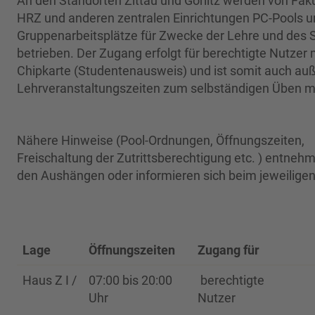
An den Standorten Zittau und Görlitz werden von Fak
HRZ und anderen zentralen Einrichtungen PC-Pools 
Gruppenarbeitsplätze für Zwecke der Lehre und des
betrieben. Der Zugang erfolgt für berechtigte Nutzer 
Chipkarte (Studentenausweis) und ist somit auch auß
Lehrveranstaltungszeiten zum selbständigen Üben m
Nähere Hinweise (Pool-Ordnungen, Öffnungszeiten,
Freischaltung der Zutrittsberechtigung etc. ) entnehm
den Aushängen oder informieren sich beim jeweiligen
Lage
Öffnungszeiten
Zugang für
Haus Z I /
07:00 bis 20:00
berechtigte
Uhr
Nutzer
Raum