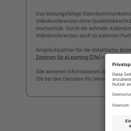
Das leistungsfähige Datenkommunikation
Videokonferenzen ohne Qualitätsbeschr
Hochschule. Durch die schnelle Anbindu
Videokonferenzen auch zu externen Partn
Ansprechpartner für die didaktische Bet
Zentrum für eLearning [Zfe]
. Bei techn
Alle weiteren Informationen zum Thema V
Zfe bei den Diensten für (Verwaltungs-)M