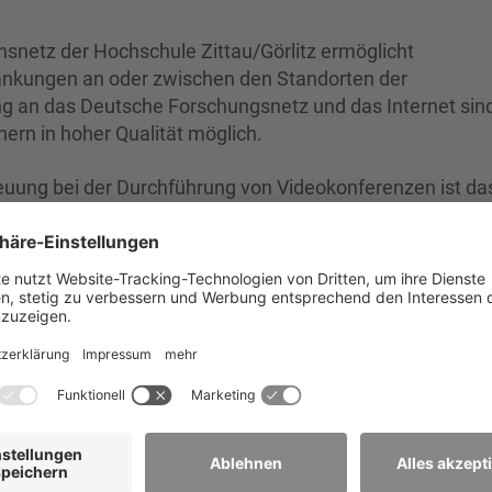
snetz der Hochschule Zittau/Görlitz ermöglicht
änkungen an oder zwischen den Standorten der
ng an das Deutsche Forschungsnetz und das Internet sin
ern in hoher Qualität möglich.
reuung bei der Durchführung von Videokonferenzen ist da
ischen Fragen wenden Sie sich an das
HRZ
.
ideokonferenzen finden Sie auf den auf den Seiten des
itarbeiter