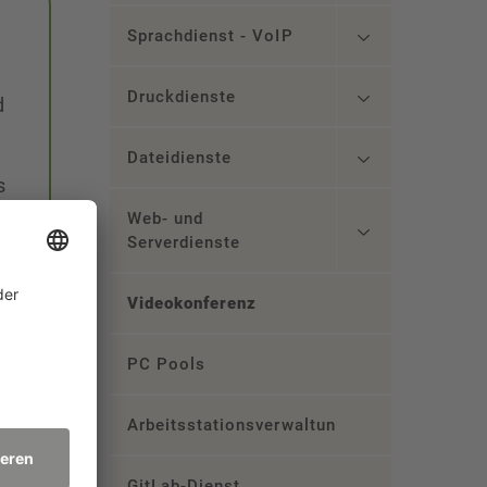
Sprachdienst - VoIP
Druckdienste
d
Dateidienste
s
Web- und
Serverdienste
Videokonferenz
PC Pools
Arbeitsstationsverwaltung
GitLab-Dienst