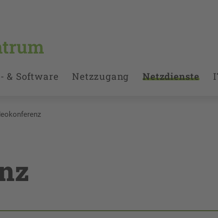
- & Software
Netzzugang
Netzdienste
I
deokonferenz
nz