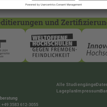
itierungen und Zertifizieru
Alle Studiengänge
Date
Lageplan
Impressum
Bar
nberatung
:
+49 3583 612-3055