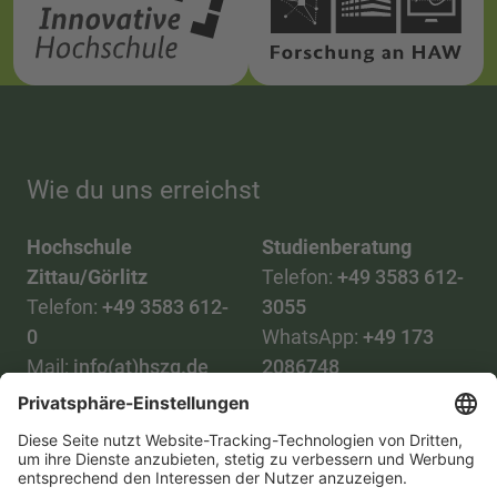
Wie du uns erreichst
Hochschule
Studienberatung
Zittau/Görlitz
Telefon:
+49 3583 612-
Telefon:
+49 3583 612-
3055
0
WhatsApp:
+49 173
Mail:
info(at)hszg.de
2086748
Mail:
stud.info(at)hszg.de