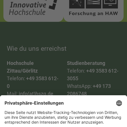
Wie du uns erreichst
Hochschule
Studienberatung
Zittau/Görlitz
Telefon:
+49 3583 612-
Telefon:
+49 3583 612-
3055
0
WhatsApp:
+49 173
Mail:
info(at)hszg.de
2086748
Mail:
stud.info(at)hszg.de