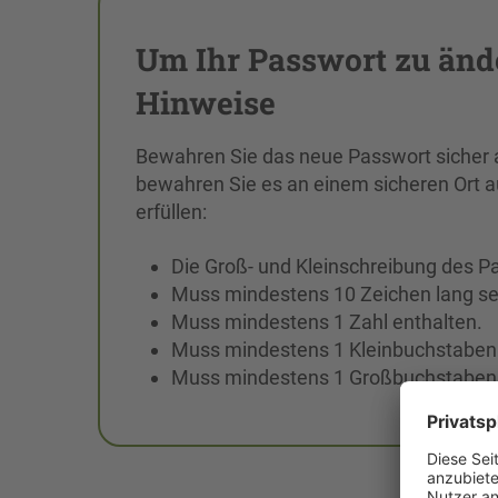
Um Ihr Passwort zu ände
Hinweise
Bewahren Sie das neue Passwort sicher 
bewahren Sie es an einem sicheren Ort 
erfüllen:
Die Groß- und Kleinschreibung des 
Muss mindestens 10 Zeichen lang se
Muss mindestens 1 Zahl enthalten.
Muss mindestens 1 Kleinbuchstaben 
Muss mindestens 1 Großbuchstaben 