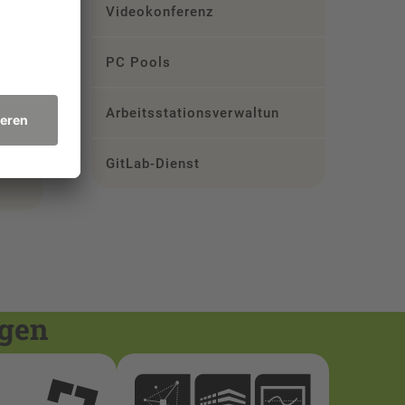
Videokonferenz
PC Pools
Arbeitsstationsverwaltung
GitLab-Dienst
ngen