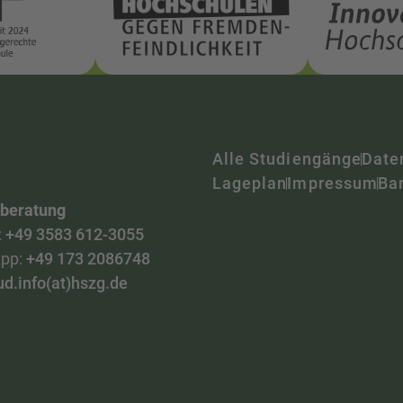
Alle Studiengänge
Date
Lageplan
Impressum
Bar
nberatung
:
+49 3583 612-3055
pp:
+49 173 2086748
ud.info(at)hszg.de