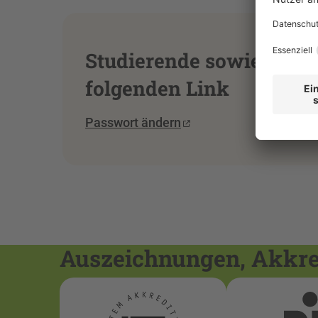
Studierende sowie Pers
folgenden Link
Passwort ändern
Auszeichnungen, Akkred