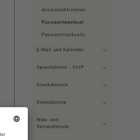
Accountaktivierung
Passwortwechsel
Passwortrücksetzung
E-Mail und Kalender
Sprachdienst - VoIP
Druckdienste
Dateidienste
Web- und
Serverdienste