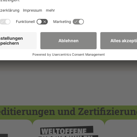
onal der HSZG verwenden
itierungen und Zertifizieru