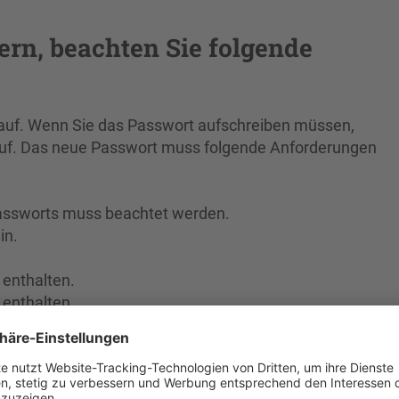
rn, beachten Sie folgende
auf. Wenn Sie das Passwort aufschreiben müssen,
auf. Das neue Passwort muss folgende Anforderungen
Passworts muss beachtet werden.
in.
enthalten.
enthalten.