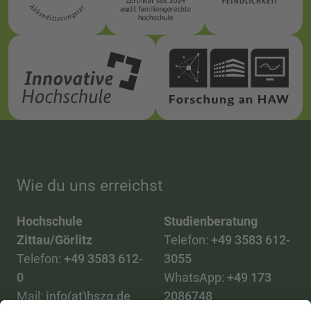
Wie du uns erreichst
Hochschule
Studienberatung
Zittau/Görlitz
Telefon:
+49 3583 612-
Telefon:
+49 3583 612-
3055
0
WhatsApp:
+49 173
Mail:
info(at)hszg.de
2086748