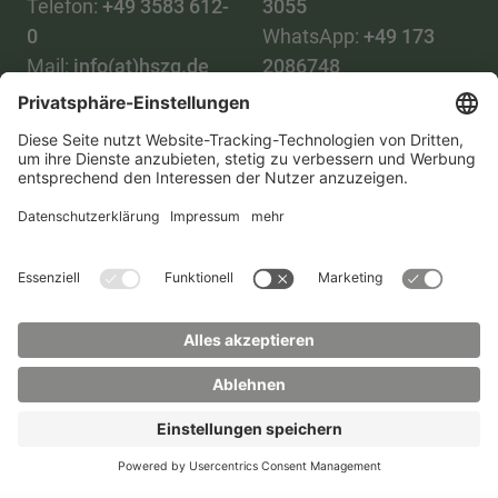
Telefon:
+49 3583 612-
3055
0
WhatsApp:
+49 173
Mail:
info(at)hszg.de
2086748
Mail:
stud.info(at)hszg.de
Alle Studiengänge
Datenschutz
Transparenzgesetz
Kontakt
Lageplan
Impressum
Barrierefreiheit
Presse