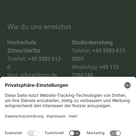
Wie du uns erreichst
Hochschule
Studienberatung
Zittau/Görlitz
Telefon:
+49 3583 612-
Telefon:
+49 3583 612-
3055
0
WhatsApp:
+49 173
Mail:
info(at)hszg.de
2086748
Mail:
stud.info(at)hszg.de
Alle Studiengänge
Datenschutz
Transparenzgesetz
Kontakt
Lageplan
Impressum
Barrierefreiheit
Presse