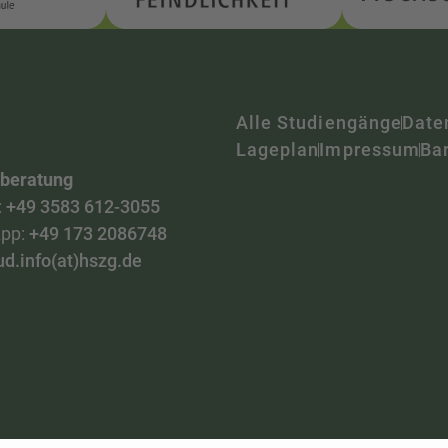
Alle Studiengänge
Date
Lageplan
Impressum
Bar
nberatung
:
+49 3583 612-3055
pp:
+49 173 2086748
ud.info(at)hszg.de