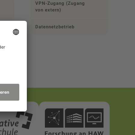
VPN-Zugang (Zugang
von extern)
Datennetzbetrieb
ngen