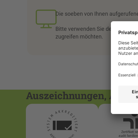
Die soeben von Ihnen aufgerufene 
Bitte verwenden Sie den
VPN-Zu
zugreifen möchten.
Auszeichnungen, Akkred