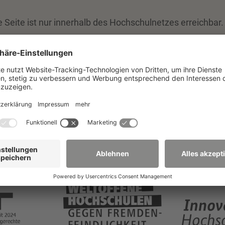
Seite ist nur innerhalb des Hochschulnetzes erreichbar.
gang
, falls Sie von außerhalb der Hochschule darauf
itierungen und Zertifizieru